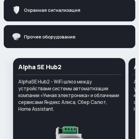
Охранная сигнализация
Прочее оборудование
Alpha SE Hub2
A
AlphaSE Hub2 - WiFi шлюз между
Al
устройствами системы автоматизации
у
компании «Умная электроника» и облачными
ко
сервисами Яндекс Алиса, Сбер Салют,
се
Home Assistant.
Ho