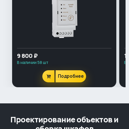
9 800 ₽
1
В наличии 58 шт
В 
Подробнее
Проектирование объектов и
сборка шкафов